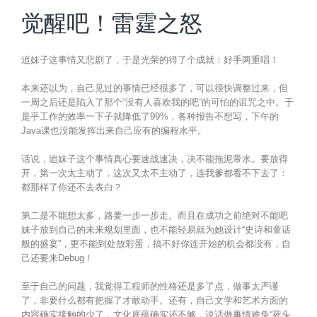
觉醒吧！雷霆之怒
追妹子这事情又悲剧了，于是光荣的得了个成就：好手两重唱！
本来还以为，自己见过的事情已经很多了，可以很快调整过来，但
一周之后还是陷入了那个“没有人喜欢我的吧”的可怕的诅咒之中。于
是乎工作的效率一下子就降低了99%，各种报告不想写，下午的
Java课也没能发挥出来自己应有的编程水平。
话说，追妹子这个事情真心要速战速决，决不能拖泥带水。要放得
开，第一次太主动了，这次又太不主动了，连我爹都看不下去了：
都那样了你还不去表白？
第二是不能想太多，路要一步一步走。而且在成功之前绝对不能吧
妹子放到自己的未来规划里面，也不能轻易就为她设计“史诗和童话
般的盛宴”，更不能到处放彩蛋，搞不好你连开始的机会都没有，自
己还要来Debug！
至于自己的问题，我觉得工程师的性格还是多了点，做事太严谨
了，非要什么都有把握了才敢动手。还有，自己文学和艺术方面的
内容确实接触的少了，文化底蕴确实还不够，说话做事情难免“死头