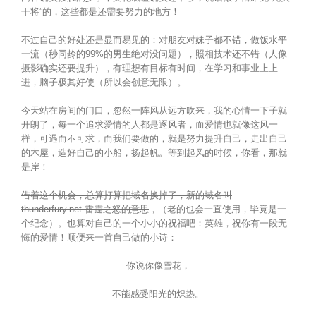
干将”的，这些都是还需要努力的地方！
不过自己的好处还是显而易见的：对朋友对妹子都不错，做饭水平
一流（秒同龄的99%的男生绝对没问题），照相技术还不错（人像
摄影确实还要提升），有理想有目标有时间，在学习和事业上上
进，脑子极其好使（所以会创意无限）。
今天站在房间的门口，忽然一阵风从远方吹来，我的心情一下子就
开朗了，每一个追求爱情的人都是逐风者，而爱情也就像这风一
样，可遇而不可求，而我们要做的，就是努力提升自己，走出自己
的木屋，造好自己的小船，扬起帆。等到起风的时候，你看，那就
是岸！
借着这个机会，总算打算把域名换掉了，新的域名叫
thunderfury.net 雷霆之怒的意思
，（老的也会一直使用，毕竟是一
个纪念）。也算对自己的一个小小的祝福吧：英雄，祝你有一段无
悔的爱情！顺便来一首自己做的小诗：
你说你像雪花，
不能感受阳光的炽热。