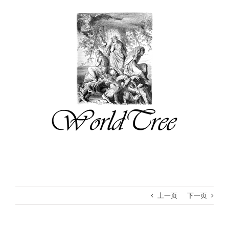
跳
过
内
容
上一页
下一页