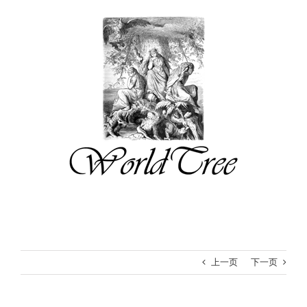
跳
过
内
容
上一页
下一页