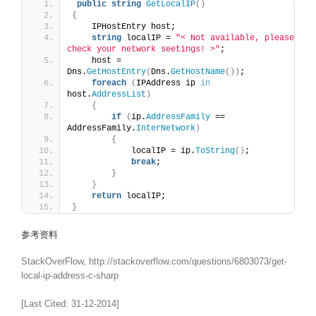
public
string
GetLocalIP
()
{
    IPHostEntry host;
string
 localIP = 
"< Not available, please 
check your network seetings! >"
;
    host = 
Dns.
GetHostEntry
(
Dns.
GetHostName
())
;
foreach
(
IPAddress ip 
in
host.
AddressList
)
{
if
(
ip.
AddressFamily
 == 
AddressFamily.
InterNetwork
)
{
            localIP = ip.
ToString
()
;
break
;
}
}
return
 localIP;
}
参考资料
StackOverFlow, http://stackoverflow.com/questions/6803073/get-
local-ip-address-c-sharp
[Last Cited: 31-12-2014]