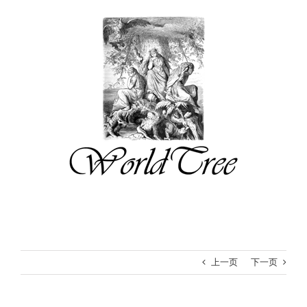
跳
过
内
容
上一页
下一页