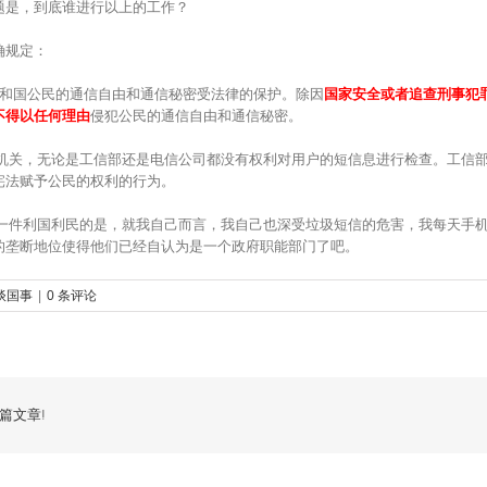
题是，到底谁进行以上的工作？
确规定：
和国公民的通信自由和通信秘密受法律的保护。除因
国家安全或者追查刑事犯
不得以任何理由
侵犯公民的通信自由和通信秘密。
关，无论是工信部还是电信公司都没有权利对用户的短信息进行检查。工信部
宪法赋予公民的权利的行为。
件利国利民的是，就我自己而言，我自己也深受垃圾短信的危害，我每天手机
的垄断地位使得他们已经自认为是一个政府职能部门了吧。
谈国事
|
0 条评论
篇文章!