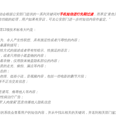
：
移动会根据公安部门提供的一系列关键词对
手机短信进行先期过滤
，而界定‘黄色
信功能的处理，用户如果有异议，可去公安部门进一步对短信内容作鉴定。”
谓13项技术标准大约是：
行为、令人产生性联想、具有挑逗性或者污辱性的内容；
接暴露和描写；
、性方式的描述或者带有性暗示、性挑逗的语言；
露，或者只用很小遮盖物的内容；
未着衣物，仅用肢体掩盖隐私部位的内容；
性质的走光、偷拍、漏点等内容；
点击的；
的色情、低俗小说，音视频内容，包括一些电影的删节片段；
等不正当交友信息；
意谩骂、侮辱他人等内容；
和性病治疗广告；
用“人肉搜索”恶意传播他人隐私信息
系统会查看用户的短信内容，并从中找出相关的关键词，并送到相关部门鉴