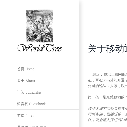
跳
过
内
容
关于移动
首页 Home
最近，整治互联网低俗
证，写检讨书才能开通”
关于 About
公司的说法，大家可以
订阅 Subscribe
第一条，是东莞移动的
留言板 Guestbook
移动客服的话务员在接
司财务的，散播淫秽、
链接 Links
认，就会被关停短信功