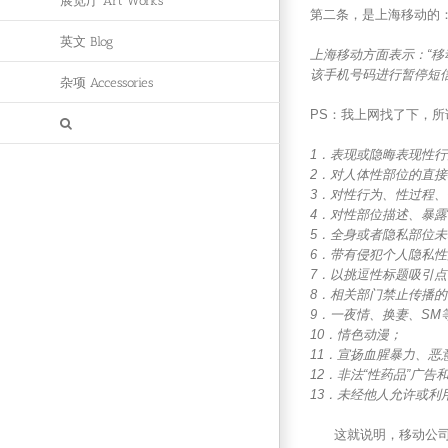
展览厅 Art Works
第二条，是上海移动的
英文 Blog
上海移动方面表示：“
该手机号码进行暂停短
杂项 Accessories
PS：我上网找了下，所
1．表现或隐晦表现性
2．对人体性部位的直
3．对性行为、性过程
4．对性部位描述、暴
5．全身或者隐私部位
6．带有侵犯个人隐私
7．以挑逗性标题吸引
8．相关部门禁止传播
9．一夜情、换妻、SM
10．情色动漫；
11．宣扬血腥暴力、恶
12．非法“性药品”广告
13．未经他人允许或利
这就说明，移动公司的