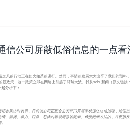
通信公司屏蔽低俗信息的一点看
之风的行动正在如火如荼的进行。然而，事情的发展大大出乎了我们的预料，各
的新政策，这一政策立即在网络上引起了轩然大波。我从sohu新闻（原文链接
一起分析下：
：
受记者采访时表示，日前该公司正配合公安部门开展手机违法短信治理，治理范
色情、赌博、暴力、凶杀、恐怖内容或者教唆犯罪、传授犯罪方法的，只要涉及
能。