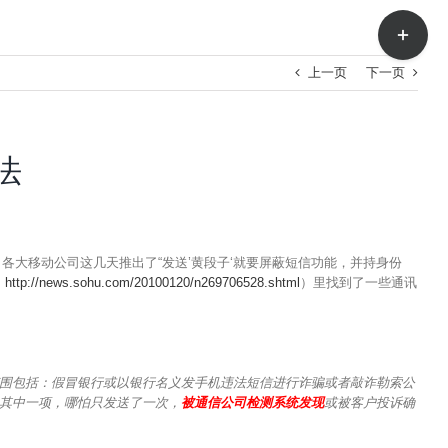
Toggle
Sliding
Bar
上一页
下一页
Area
法
大移动公司这几天推出了“发送’黄段子‘就要屏蔽短信功能，并持身份
：
http://news.sohu.com/20100120/n269706528.shtml
）里找到了一些通讯
围包括：假冒银行或以银行名义发手机违法短信进行诈骗或者敲诈勒索公
其中一项，哪怕只发送了一次，
被通信公司检测系统发现
或被客户投诉确