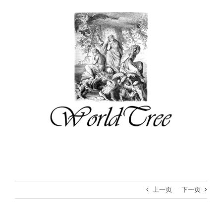
跳
过
内
容
上一页
下一页