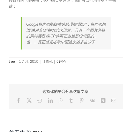
按目前的形势来看，这个确实不好说，我们可以引用谷奥的一句
话：
Google每次都能很准确的理解“规定”，每次都想
以“绝对合法”的方式来运营。只有一个图片外链
的网站要获得ICP许可证当然是没问题的，
但……反正感觉谷歌中国这次凶多吉少了
tree
|
1 7 月, 2010
|
计算机
|
6评论
选择你的平台分享这篇文章!
Facebook
X
Reddit
LinkedIn
WhatsApp
Tumblr
Pinterest
Vk
Xing
电
邮