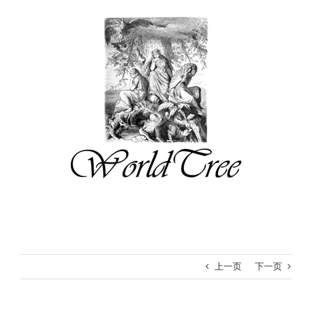
跳
过
内
容
上一页
下一页