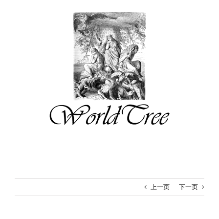
跳
过
内
容
上一页
下一页