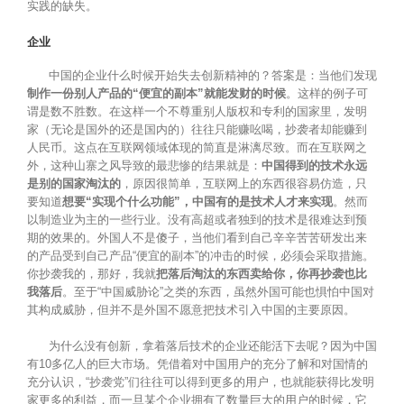
实践的缺失。
企业
中国的企业什么时候开始失去创新精神的？答案是：当他们发现
制作一份别人产品的“便宜的副本”就能发财的时候
。这样的例子可
谓是数不胜数。在这样一个不尊重别人版权和专利的国家里，发明
家（无论是国外的还是国内的）往往只能赚吆喝，抄袭者却能赚到
人民币。这点在互联网领域体现的简直是淋漓尽致。而在互联网之
外，这种山寨之风导致的最悲惨的结果就是：
中国得到的技术永远
是别的国家淘汰的
，原因很简单，互联网上的东西很容易仿造，只
要知道
想要“实现个什么功能”，中国有的是技术人才来实现
。然而
以制造业为主的一些行业。没有高超或者独到的技术是很难达到预
期的效果的。外国人不是傻子，当他们看到自己辛辛苦苦研发出来
的产品受到自己产品“便宜的副本”的冲击的时候，必须会采取措施。
你抄袭我的，那好，我就
把落后淘汰的东西卖给你，你再抄袭也比
我落后
。至于“中国威胁论”之类的东西，虽然外国可能也惧怕中国对
其构成威胁，但并不是外国不愿意把技术引入中国的主要原因。
为什么没有创新，拿着落后技术的企业还能活下去呢？因为中国
有10多亿人的巨大市场。凭借着对中国用户的充分了解和对国情的
充分认识，“抄袭党”们往往可以得到更多的用户，也就能获得比发明
家更多的利益，而一旦某个企业拥有了数量巨大的用户的时候，它