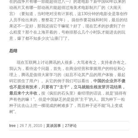
在的战争片有哪一部能超得过八一厂的老电影？新中国60年以来的
动画片又有哪一部动画片能超得过海美术电影制片厂的《大闹天
宫》（要知道，当时绝对没有计算机，这130分钟的电影全是靠创作
人员手绘出来的，整整花了2年）。搞创作要花钱和时间，最后的结
果还不一定好，那我还搞它干嘛呢？好了，现在艺术的抄袭到了什
么程度？那个在上海开着的，号称排那么几个小时队才能进去的玩
意，爆了都不知多少次“山寨门”了。
总结
现在互联网上讨论腾讯的人很多，大骂者有之，支持者亦有之。
我认为，看待这个问题，首先，在商业经营和掌握用户的特征和心
理上，腾讯是值得大家学习的（姑且不论其产品的用户体验，最起
码它抓住了用户）。从它的例子我们可以看出，
中国的企业并不傻
也不是没有技术，只要有了“主干”，立马就能生根发芽开花结果，
最后来个大丰收，
按《疯狂的石头里》秦经理的话说，就是“搞得有
声有色的嘛！”。但是中国缺乏的是提供“主干”的人。因为种下一粒
种子比去山上挖一棵现成的树难多了，而且种子还不能“马上变成
树”。
tree
|
26 7 月, 2010
|
莫谈国事
|
27评论