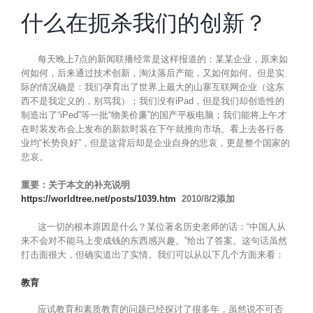
什么在扼杀我们的创新？
每天晚上7点的新闻联播经常是这样报道的：某某企业，原来如
何如何，后来通过技术创新，淘汰落后产能，又如何如何。但是实
际的情况确是：我们孕育出了世界上最大的山寨互联网企业（这东
西不是我定义的，别骂我）；我们没有iPad，但是我们却创造性的
制造出了“iPed”等一批“物美价廉”的国产平板电脑；我们能将上午才
在时装发布会上发布的新款时装在下午就推向市场。看上去各行各
业均“长势良好”，但是这背后却是企业自身的悲哀，更是整个国家的
悲哀。
重要：关于本文的补充说明
https://worldtree.net/posts/1039.htm
2010/8/2添加
这一切的根本原因是什么？某位著名历史老师的话：“中国人从
来不会对不能马上变成钱的东西感兴趣。”给出了答案。这句话虽然
打击面很大，但确实道出了实情。我们可以从以下几个方面来看：
教育
应试教育和素质教育的问题已经探讨了很多年，虽然说不可否