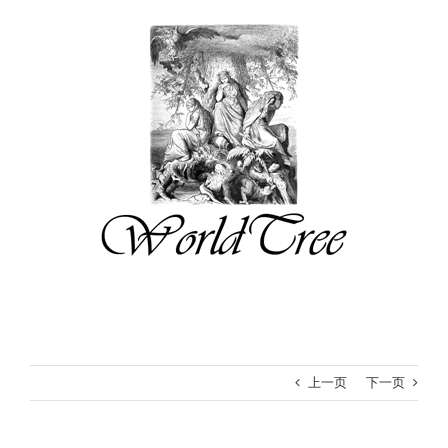
跳
过
内
容
上一页
下一页