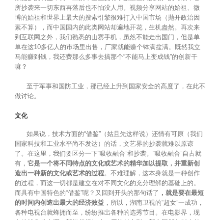
所抄袭来一切东西再落后也不怕没人用。视频分享网站的始祖、微
博的始祖和世界上最大的搜索引擎很难打入中国市场（抛开政治因
素不算），而中国国内的此类网站却遍地开花，生机盎然。再次来
到互联网之外，我们熟悉的山寨手机，虽然不能走出国门，但是单
单在这10多亿人的市场里出售，厂家就能赚个钵满盆满。既然我立
马能赚到钱，我还费那么多事去搞那个“不能马上变成钱”的创新干
嘛？
至于军事和国防工业，那已经上升到国家安全的高度了，在此不
做讨论。
文化
如果说，技术方面的“借鉴”（姑且先这样说）还情有可原（我们
国家科技和工业水平尚不发达）的话，文艺界的抄袭就难以原谅
了。在这里，我们要区分一下“吸收融合”和抄袭。“吸收融合”自古就
有，
它是一个将不同特点的文化或艺术的精华加以提取，并重新创
造出一种新的文化或艺术的过程
。不难理解，这本身就是一种创作
的过程，而这一切都是建立在对不同文化的充分理解的基础上的。
而具有中国特色的“借鉴”呢？又回到开头的那句话了
，就是要在最短
的时间内创造出最大的经济效益
，所以，湖南卫视的“超女”一成功，
各种电视台就蜂拥而至，纷纷推出各种的选秀节目。在电影界，现