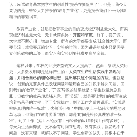
认，应试教育基本把学生的创造性“扼杀在摇篮里了”，但是，我今天
要说的是，曾经大力推崇的“教育产业化”，更是扼杀我们下一代创新
精神的罪魁祸首。
教育产业化，就是把教育事业的目的变成经济利益最大化。而实
现经济利益最大化，无非就两条路：
开源和节流
。好了，要开源，
大学就不断扩招，增加专业，所有的大学都要变成“综合性大学”。而
要节流，就需要压缩实习，实验的时间，因为讲课的成本只是需要
支付给教师的工资，而实习和实验则要耗费更多的金钱。
这样以来，学校的经济效益确实大大提高了。然而，纵观人类历
史，大多数发明却是这样产生的：
人类在生产生活实践中发现问
题，并结合自己的理论和思想，提出解决这个问题的方法
。也就是
说，创新的充要条件是发现问题和运用自己的知识来解决问题。回
到我们的“教育产业化”，“开源”导致的结果就是：学生数量急剧膨
胀，但教学的效果却差强人意。而“节流”，就是要让我们的教育变成
培养书呆子的过程，至于实际操作，到了工作之后再说吧。“实践是
检验真理的唯一标准”，这句话引领了中国历史上一场伟大的思想改
革运动，但我们在教育界看到的，却是“时间是检验真理的唯一标
准”。到了工作（姑且不论没有工作经验的应聘者找工作有多难），
每天为生活而奔波，更不会有时间来思考。没有实践，就发现不了
问题，没有真理，就解决不了问题。学生创新的缺失，其根本在于