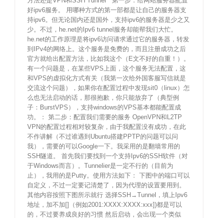
方法还是VPN和SSH Tunnel 第一步：给网站服务器配置
好ipv6服务。 用哪种方式的第一部都是让自己的服务器支
持ipv6。但无论国内还是国外，支持ipv6的服务器是少之又
少。不过，he.net的Ipv6 tunnel服务却能帮我们大忙。
he.net的工作原理是将ipv6访问请求通过它的服务器，转发
到IPv4的网络上。这个服务是免费的，而且注册成功之后
官方就给出配置方法，比如我这个（E文不好的自重！）。
有一个问题是，在某些VPS上面，这个服务无法配置，这
和VPS的虚拟化方式有关（我第一次给外国客服写信就是
交流这个问题），如果你在配置过程中发现sit0（linux）怎
么也无法启动的话，那很抱歉，你只能放弃了（典型例
子：BurstVPS），支持windows的VPS基本都能配置成
功。： 第二步：配置我们需要的服务 OpenVPN和L2TP
VPN的配置过程相对较复杂，由于我配置没有成功，在此
不作讲解（不过谁遇到Ubuntu搭建PPTP的问题可以问
我），需要的可以Google一下。我采用的是翻墙常用的
SSH隧道。 首先我们要找到一个支持Ipv6的SSH软件（对
于Windows而言）。Tunnelier是一定不行的（目前为
止），我用的是Putty。使用方法如下： 下图中的端口可以
自定义，不过一定要记清楚了，因为代理的设置要用到。
其他内容按照下图所示就行 选择SSH→Tunnel，填上Ipv6
地址，加不加[]（例如2001:XXXX:XXXX:xxx])都是可以
的，不过要养成良好的习惯 然后启动，会出现一个类似