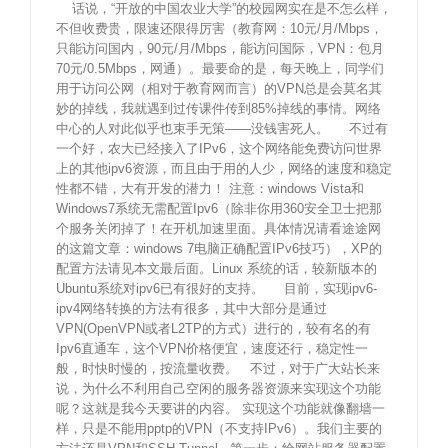
话说，“开放的中国农业大学”的校园网实在是不怎么样，
不但收费贵，限速还限得厉害（教育网：10元/月/Mbps，
只能访问国内，90元/月/Mbps，能访问国际，VPN：包月
70元/0.5Mbps，网通）。最要命的是，每天晚上，同学们
用于访问公网（相对于教育网而言）的VPN总是会莫名其
妙的掉线，我就遇到过传课件传到85%掉线的事情。网络
中心的人对此似乎也束手无策——没钱害死人。 不过有
一个好，农大已经接入了IPv6，这个网络能免费访问世界
上的其他ipv6资源，而且由于用的人少，网络的速度和稳定
性都不错，大有开发的潜力！ 注意：windows Vista和
Windows7系统无需配置Ipv6（除非你用360安全卫士把那
个服务关闭掉了！在开机加速里面。具体情况请看途途网
的这篇文章：windows 7电脑正确配置IPv6技巧），XP的
配置方法请见本文最后面。Linux 系统的话，较新版本的
Ubuntu系统对ipv6已有很好的支持。 目前，实现ipv6-
ipv4网络转换的方法有很多，其中大部分是通过
VPN(OpenVPN或者L2TP的方式）进行的，较有名的有
Ipv6直通车，这个VPN价格便宜，速度还行，稳定性一
般，时快时慢的，按流量收费。 不过，对于广大站长来
说，为什么不利用自己空闲的服务器资源来实现这个功能
呢？这就是我今天要讲的内容。 实现这个功能就像翻墙一
样，只是不能用pptp的VPN（不支持IPv6）。我们主要的