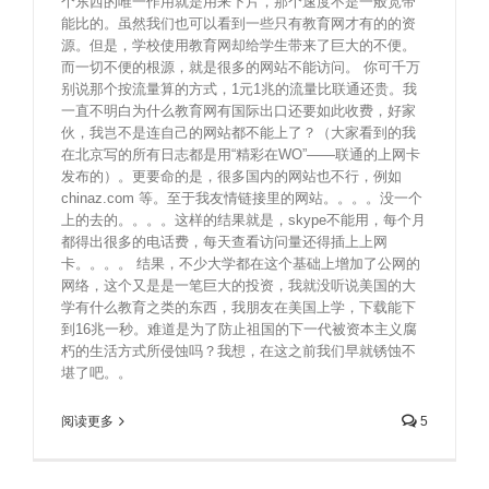
个东西的唯一作用就是用来下片，那个速度不是一般宽带
能比的。虽然我们也可以看到一些只有教育网才有的的资
源。但是，学校使用教育网却给学生带来了巨大的不便。
而一切不便的根源，就是很多的网站不能访问。 你可千万
别说那个按流量算的方式，1元1兆的流量比联通还贵。我
一直不明白为什么教育网有国际出口还要如此收费，好家
伙，我岂不是连自己的网站都不能上了？（大家看到的我
在北京写的所有日志都是用“精彩在WO”——联通的上网卡
发布的）。更要命的是，很多国内的网站也不行，例如
chinaz.com 等。至于我友情链接里的网站。。。。没一个
上的去的。。。。这样的结果就是，skype不能用，每个月
都得出很多的电话费，每天查看访问量还得插上上网
卡。。。。 结果，不少大学都在这个基础上增加了公网的
网络，这个又是是一笔巨大的投资，我就没听说美国的大
学有什么教育之类的东西，我朋友在美国上学，下载能下
到16兆一秒。难道是为了防止祖国的下一代被资本主义腐
朽的生活方式所侵蚀吗？我想，在这之前我们早就锈蚀不
堪了吧。。
阅读更多
5