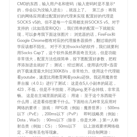
CMD的东西，输入用户名和密码（输入密码时是不显示*
的，你会以为没输入进去），就连上了。 第三步：将我
们的网络应用通过配置好的代理来实现 配置好的代理是
SOCKS v5的。但不是每一个应用都支持SOCKS v5。对于
支持的（比如迅雷和QQ），我们简单的配置一下就能实
现，可以参考我下面这张图片： 浏览器的话，FireFox和
Google Chrome都有对应的代理服务器插件，翻过墙的同
学应该都不陌生。 对于不支持socks5的软件，我们就要利
用Socks Cap了，这个软件虽然界面奇丑无比，但是功能
非常强大，配置方法也很简单，按下图配置好参数，把程
序添加进去就好了： 测试： 经过测试，使用该代理+迅雷
的下载速度最大到过300KB/s，非常给力。使用这个代理能
看youtube，速度比用教育网看youku还快。我还用魔兽世
界台服（4.0.1）进行了测试： 这是在5人小副本的延迟，
423，不低，但是不卡技能，不跳ping,更不会掉线，非常流
畅。 这是在主城里面的延迟： 用途： 至于这个东西能干
什么用，还是看你想要干什么。下面给出几种常见应用对
网络的要求： 游戏： RPG类（例如：魔兽世界）：500ms
以下（PvE），200ms以下（PvP） 即时战略类（例如：
Dota，War3）：90ms以下（除非，你是大神…) 第一人称
射击类（例如：CS）：50ms以下 以上游戏要求网络稳
定，不能有丢包等现象。 回合制网游：