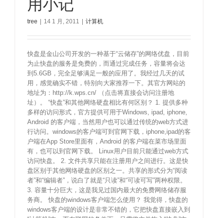
用小记
tree
|
14 1 月, 2011
|
计算机
快盘是金山公司开发的一种基于“云储存”的网络优盘，目前
为止快盘的服务是免费的，而通过完成任务，容量将会达
到5.6GB，完全足够满足一般的应用了。我经过几天的试
用，感觉确实不错，特别向大家推荐一下。其官方网站的
地址为：http://k.wps.cn/ （点击将直接会访问注册地
址）。 “快盘”和其他网络硬盘相比有何区别？ 1. 提供多种
多样的访问形式，官方提供可用于Windows, ipad, iphone,
Android 的客户端，当然用户也可以通过传统的web方式进
行访问。windows的客户端可到官网下载，iphone,ipad的客
户端在App Store里面有，Android 的客户端在菜市场里面
有，也可以到官网下载。 Linux用户目前只能通过web方式
访问快盘。 2. 文件共享只能在注册用户之间进行。这是快
盘区别于其他网络硬盘的区别之一。共享的形式分为“阅读
者”和“编辑者”，说白了就是“只读”和“可读可写”两种权限。
3. 容量十分巨大，这是我见过国内最大的免费网络储存服
务商。 快盘的windows客户端怎么使用？ 我觉得，快盘的
windows客户端的设计是非常不错的，它把快盘直接嵌入到