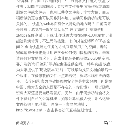
“计算机”中，而在联网的条件下，只需将文件拖入“快盘”文
件夹，就能与云端同步，直接在文件夹里面操作就能添加
删除文件或文件夹，也可以共享文件夹，非常方便。而云
端所做的更改也可以同步到本地，自动同步的功能是可以
关掉的。 快盘的web界面有什么特别的地方吗？ 目前看来
是没有，感觉与一般的网盘无异 速度如何？ 据我使用
2Mbps光纤测试，下载/上传速度大概在50K-100K左右，没
能达到满带宽，不过尚能接受。 如何才能获得5.6GB的空
间？ 金山快盘通过任务的方式来增加用户的空间，当然，
完成这些任务也是让用户学会如何使用快盘的过程。未邀
请任何好友的情况下，完成其他任务能获得2.6GB的空间。
客户端的“每日签到”等功能也能提供空间。 特殊功能 快盘
为大家提供了“历史版本”功能，可以帮助找回文档的最后一
个版本。在被修改的文件上点击右键，就能出现相关的选
项。 安全问题 官方声称快盘的安全性是非常好的，但是在
中国，绝对安全的东西是不存在的（你们懂），所以隐私
资料大家还是要自己看管好。另外，由于同步功能会将文
件下载到自己的计算机里，如果计算机被入侵，那么这些
文件就很可能泄露。 再发一下官网的地址：
http://k.wps.cn/ （点击将会访问直接注册地址）。
阅读更多
11