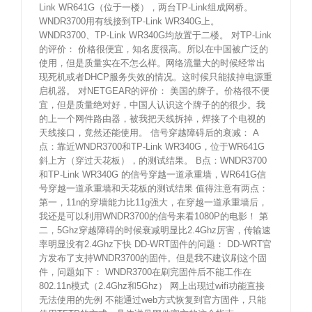
Link WR641G（位于一楼），两台TP-Link组成网桥。
WNDR3700用有线接到TP-Link WR340G上。
WNDR3700、TP-Link WR340G均放置于二楼。 对TP-Link
的评价： 价格很便宜，知名度很高。所以在中国被广泛的
使用，但是质量实在不怎么样。网络流量大的时候经常出
现死机或者DHCP服务失效的情况。这时候只能拔掉电源重
启机器。 对NETGEAR的评价： 美国的牌子。价格很不便
宜，但是质量绝对好，中国人认识这个牌子的的很少。我
的上一个网件路由器，被我把天线拆掉，焊接了个电视的
天线接口，竟然还能使用。 信号穿越障碍后的衰减： A
点：靠近WNDR3700和TP-Link WR340G，位于WR641G
斜上方（穿过天花板），的测试结果。 B点：WNDR3700
和TP-Link WR340G 的信号穿越一道承重墙，WR641G信
号穿越一道承重墙和天花板的测试结果 值得注意有两点：
第一，11n的穿墙能力比11g强大，在穿越一道承重墙后，
我还是可以利用WNDR3700的信号来看1080P的电影！ 第
二，5Ghz穿越障碍的时候衰减明显比2.4Ghz厉害，传输速
率明显没有2.4Ghz下快 DD-WRT固件的问题： DD-WRT官
方发布了支持WNDR3700的固件。但是我不建议刷这个固
件，问题如下： WNDR3700在刷完固件后不能工作在
802.11n模式（2.4Ghz和5Ghz） 网上出现过wifi功能直接
无法使用的先例 不能通过web方式恢复到官方固件，只能