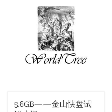
跳
过
内
容
5.6GB——金山快盘试