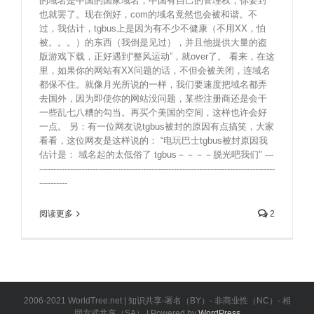
的域名是中国的国家域名，中国有自己的管理权，你要封
也就罢了。现在倒好，com的域名竟然也会被和谐。不
过，我估计，tgbus上是因为有不少不健康（不用XX，怕
被。。。）的东西（我倒是见过），并且他提供大量的盗
版游戏下载，正好遇到“整风运动”，就over了。 看来，在这
里，如果你的网站有XX问题的话，不但会被关闭，连域名
都保不住。就像月光所说的一样，我们要速度把域名都弄
去国外，因为即使你的网站没问题，某些注册商还是会干
一些乱七八糟的勾当。再买个美国的空间，这样也许会好
一点。 另：有一位网友说tgbus被封的原因有点搞笑，大家
看看，这位网友是这样说的： “电玩巴士tgbus被封原因我
估计是： 域名起的太低俗了 tgbus－－－－脱光吧我们" ---
------------------------------------------------------------------------------------
----------
阅读更多
2
2006-2021 WorldTree.net | 知识共享-署名（BY）- 非商业性（NC）- 相
同方式共享（SA） | Powered by
WordPress