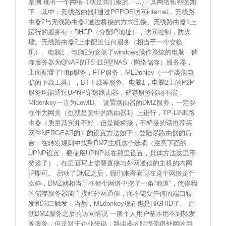
案例 现有一个网络（就是我们家的……)，其网络拓补图如
下，其中：无线路由器1通过PPPOE访问internet，无线路
由器2与无线路由器1通过桥接的方式连接。无线路由器1上
运行的服务有：DHCP（分配IP地址），访问控制，防火
墙。无线路由器2上未配置任何服务（相当于一个交换
机）。电脑1，电脑2为安装了windows操作系统的电脑，储
存服务器为QNAP的TS-119型NAS（网络储存）服务器，
上面配置了Http服务，FTP服务，MLDonley（一个类似电
驴的下载工具），BT下载等服务。电脑1，电脑2上的P2P
服务均能通过UPNP穿透路由器，储存服务器则不能，
Mldonkey一直为LowID。 设置路由器的DMZ服务，一定要
在作为网关（也就是图中的路由器1）上进行，TP-LINK路
由器（质量其实并不好，但是能桥接，不桥接的话推荐买
网件NERGEAR的）的设置方法如下：登陆尽路由器的后
台，在转发规则中找到DMZ主机这个选项（注意下面的
UPNP设置，要使用UPNP就在那里设置，具体方法这里不
赘述了），在里面写上需要直接与外网通信的主机的内网
IP即可。 启动了DMZ之后，我们来看看现在这个网络是什
么样，DMZ就相当于在整个网络中挖了一条“地道”，使得我
的储存服务器能直接和外网通信，而不需要任何的端口转
发和端口触发，当然，MLdonkey现在也是HIGHID了。 启
动DMZ服务之后的访问情况 一般个人用户基本用不到转发
等服务，但是对于企业来说，路由器的阻隔使得外网的用